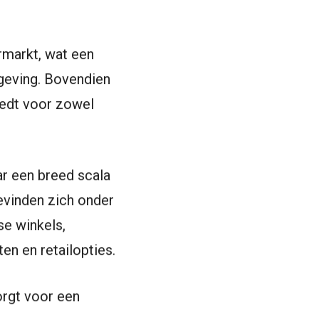
rmarkt, wat een
geving. Bovendien
iedt voor zowel
ar een breed scala
bevinden zich onder
se winkels,
n en retailopties.
orgt voor een