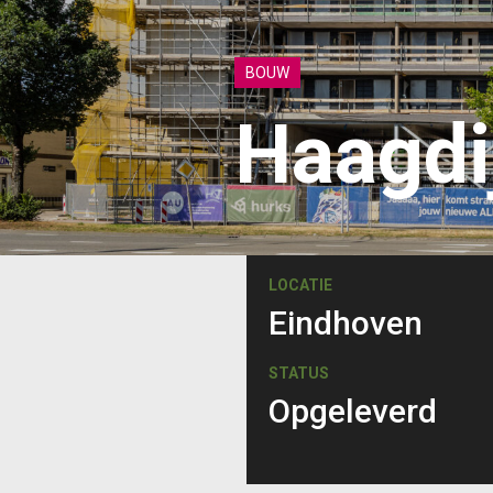
BOUW
Haagdi
LOCATIE
Eindhoven
STATUS
Opgeleverd