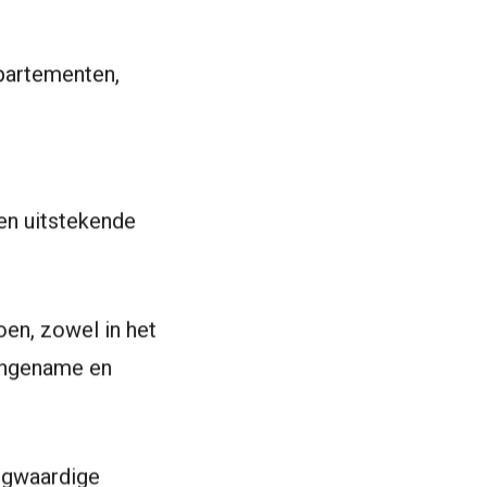
partementen,
een uitstekende
en, zowel in het
aangename en
ogwaardige