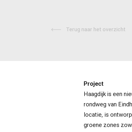
Terug naar het overzicht
Project
Haagdijk is een n
rondweg van Eindh
locatie, is ontwor
groene zones zowe