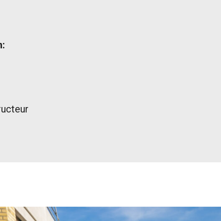
n:
ructeur