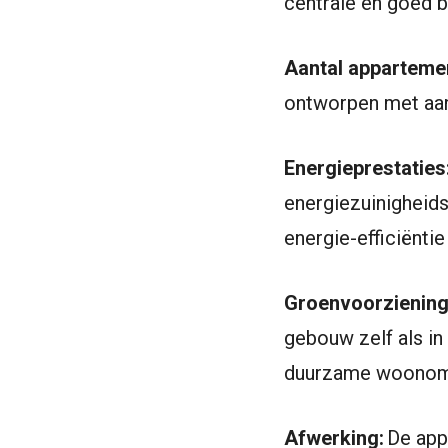
centrale en goed b
Aantal apparteme
ontworpen met aan
Energieprestaties
energiezuinigheids
energie-efficiënti
Groenvoorziening
gebouw zelf als i
duurzame woonom
Afwerking:
De app