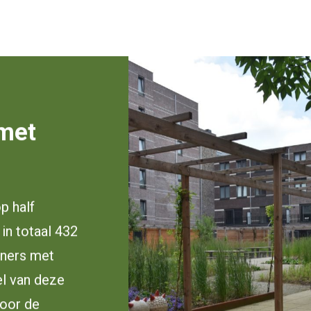
met
p half
in totaal 432
oners met
el van deze
oor de