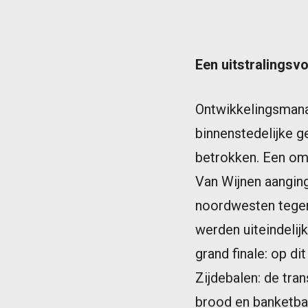
Een uitstralingsv
Ontwikkelingsmana
binnenstedelijke g
betrokken. Een om
Van Wijnen aanging.
noordwesten tegen 
werden uiteindelij
grand finale: op d
Zijdebalen: de tra
brood en banketbak