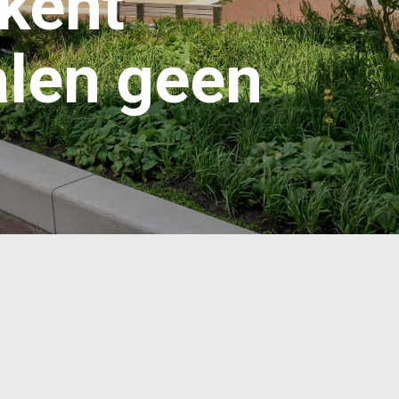
 kent
alen geen