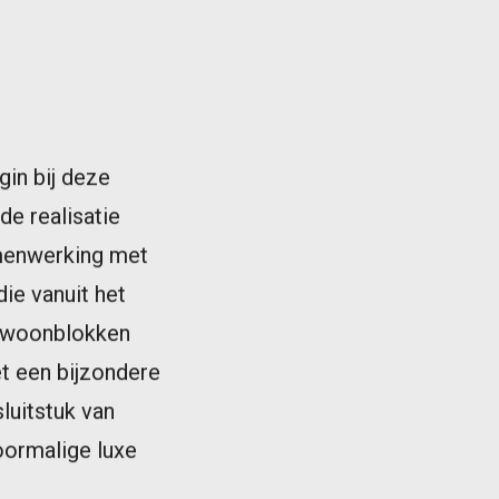
in bij deze
de realisatie
amenwerking met
die vanuit het
e woonblokken
t een bijzondere
luitstuk van
oormalige luxe