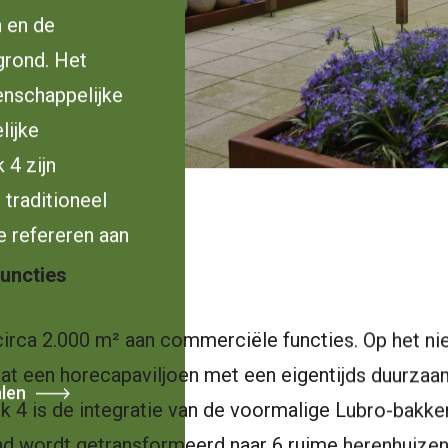
n en de
grond. Het
nschappelijke
lijke
 4 zijn
traditioneel
 refereren aan
.
uncties
irca 2.000 m² aan commerciële functies. Op het ni
at een horecapaviljoen met een eigentijds duurza
alen
 4 is de integratie van de voormalige Lubro-bakker
and wordt getransformeerd naar 6 ruime herenhuize