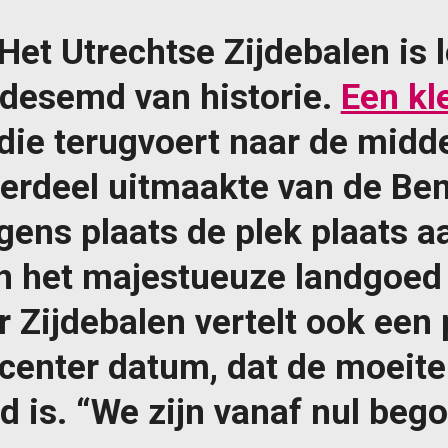
et Utrechtse Zijdebalen is le
ordesemd van historie.
Een kl
die terugvoert naar de midd
derdeel uitmaakte van de B
gens plaats de plek plaats a
en het majestueuze landgoed
 Zijdebalen vertelt ook een 
ecenter datum, dat de moeite
d is. “We zijn vanaf nul beg