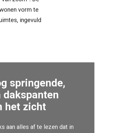
r wonen vorm te
uimtes, ingevuld
og springende,
 dakspanten
n het zicht
ks aan alles af te lezen dat in