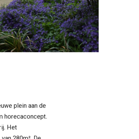
euwe plein aan de
am horecaconcept.
ij. Het
n van 280m². De