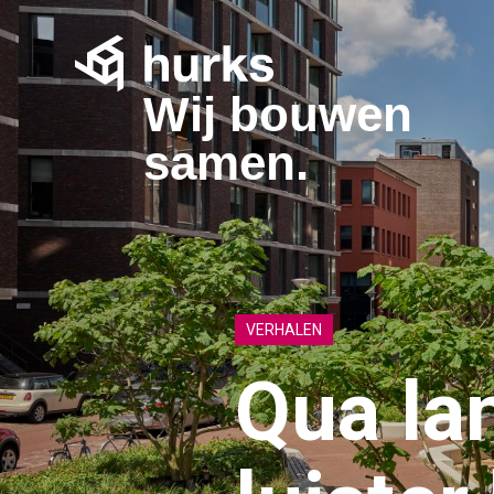
Wij bouwen
samen.
VERHALEN
Qua lan