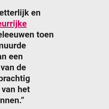
tterlijk en
eurrijke
eleeuwen toen
emuurde
an een
 van de
prachtig
 van het
onnen.”