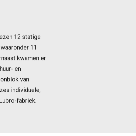
ezen 12 statige
, waaronder 11
aarnaast kwamen er
uur- en
oonblok van
zes individuele,
Lubro-fabriek.