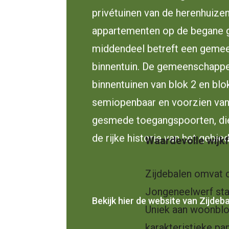
privétuinen van de herenhuize
appartementen op de begane 
middendeel betreft een gemee
binnentuin. De gemeenschappe
binnentuinen van blok 2 en blok
semiopenbaar en voorzien van 
gesmede toegangspoorten, die
de rijke historie van het gebied
Waardevolle wijkf
Zijdebalen omvat c
Jongeneelwerf sta
Bekijk hier de website van Zijdeb
Uniek aan woonblok
karakteristieke p