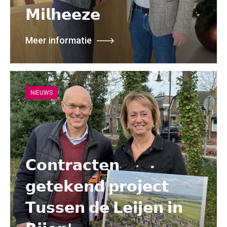
𝗠𝗶𝗹𝗵𝗲𝗲𝘇𝗲
Meer informatie
NIEUWS
𝗖𝗼𝗻𝘁𝗿𝗮𝗰𝘁𝗲𝗻
𝗴𝗲𝘁𝗲𝗸𝗲𝗻𝗱 𝗽𝗿𝗼𝗷𝗲𝗰𝘁
𝗧𝘂𝘀𝘀𝗲𝗻 𝗱𝗲 𝗟𝗲𝗶𝗷𝗲𝗻 𝗶𝗻