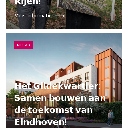
𝗥𝗶𝗷𝗲𝗻!
Meer informatie
NIEUWS
𝗛𝗲𝘁 𝗚𝗶𝗹𝗱𝗲𝗸𝘄𝗮𝗿𝘁𝗶𝗲𝗿:
𝗦𝗮𝗺𝗲𝗻 𝗯𝗼𝘂𝘄𝗲𝗻 𝗮𝗮𝗻
𝗱𝗲 𝘁𝗼𝗲𝗸𝗼𝗺𝘀𝘁 𝘃𝗮𝗻
𝗘𝗶𝗻𝗱𝗵𝗼𝘃𝗲𝗻!