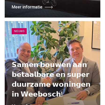
Meer informatie
NIEUWS
𝗦𝗮𝗺𝗲𝗻 𝗯𝗼𝘂𝘄𝗲𝗻 𝗮𝗮𝗻
𝗯𝗲𝘁𝗮𝗮𝗹𝗯𝗮𝗿𝗲 𝗲𝗻 𝘀𝘂𝗽𝗲𝗿
𝗱𝘂𝘂𝗿𝘇𝗮𝗺𝗲 𝘄𝗼𝗻𝗶𝗻𝗴𝗲𝗻
𝗶𝗻 𝗪𝗲𝗲𝗯𝗼𝘀𝗰𝗵!