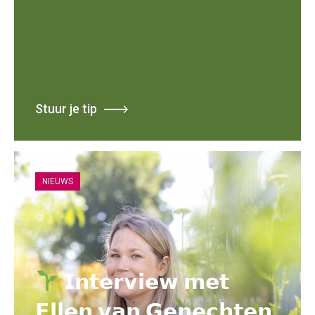
Stuur je tip
NIEUWS
𝗜𝗻𝘁𝗲𝗿𝘃𝗶𝗲𝘄 𝗺𝗲𝘁
𝗘𝗹𝗹𝗲𝗻 𝘃𝗮𝗻 𝗚𝗲𝗻𝗲𝗰𝗵𝘁𝗲𝗻