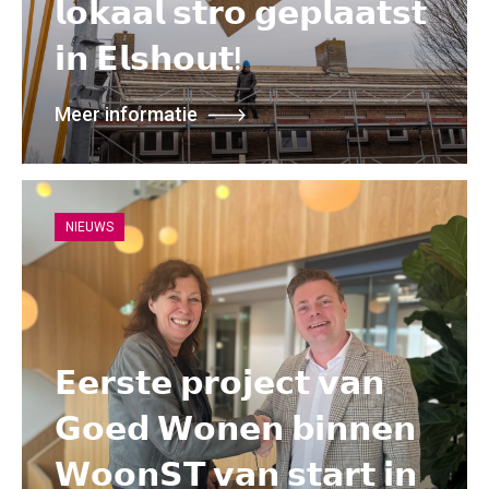
𝗹𝗼𝗸𝗮𝗮𝗹 𝘀𝘁𝗿𝗼 𝗴𝗲𝗽𝗹𝗮𝗮𝘁𝘀𝘁
𝗶𝗻 𝗘𝗹𝘀𝗵𝗼𝘂𝘁!
Meer informatie
NIEUWS
𝗘𝗲𝗿𝘀𝘁𝗲 𝗽𝗿𝗼𝗷𝗲𝗰𝘁 𝘃𝗮𝗻
𝗚𝗼𝗲𝗱 𝗪𝗼𝗻𝗲𝗻 𝗯𝗶𝗻𝗻𝗲𝗻
𝗪𝗼𝗼𝗻𝗦𝗧 𝘃𝗮𝗻 𝘀𝘁𝗮𝗿𝘁 𝗶𝗻