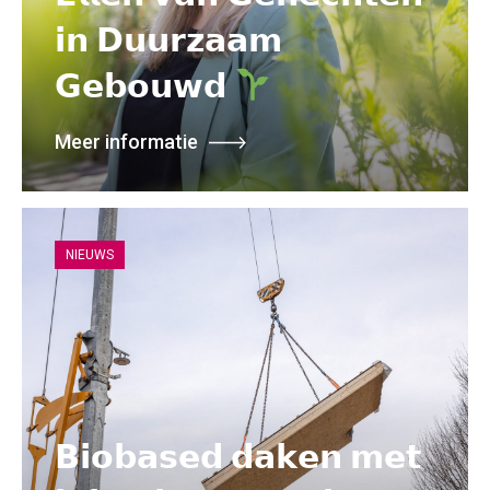
𝗶𝗻 𝗗𝘂𝘂𝗿𝘇𝗮𝗮𝗺
𝗚𝗲𝗯𝗼𝘂𝘄𝗱
Meer informatie
NIEUWS
𝗕𝗶𝗼𝗯𝗮𝘀𝗲𝗱 𝗱𝗮𝗸𝗲𝗻 𝗺𝗲𝘁