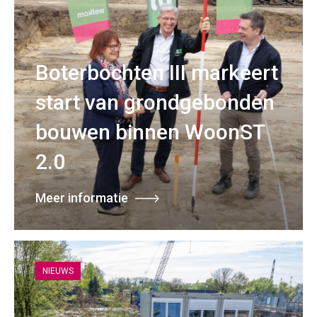
Boterbochten III markeert
start van grondgebonden
bouwen binnen WoonST
2.0
Meer informatie
NIEUWS