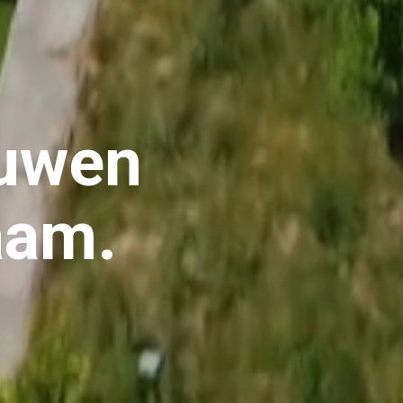
ouwen
aam.