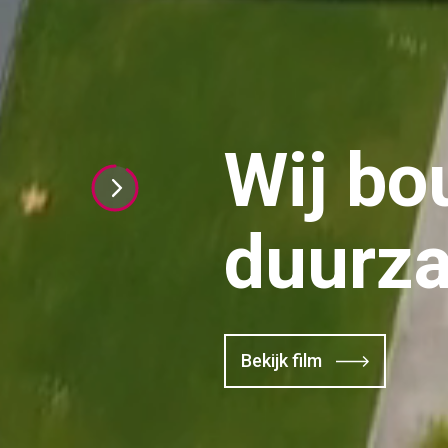
Wij b
duurz
Bekijk film