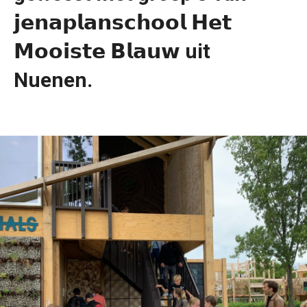
𝗷𝗲𝗻𝗮𝗽𝗹𝗮𝗻𝘀𝗰𝗵𝗼𝗼𝗹 𝗛𝗲𝘁
𝗠𝗼𝗼𝗶𝘀𝘁𝗲 𝗕𝗹𝗮𝘂𝘄 uit
Nuenen.