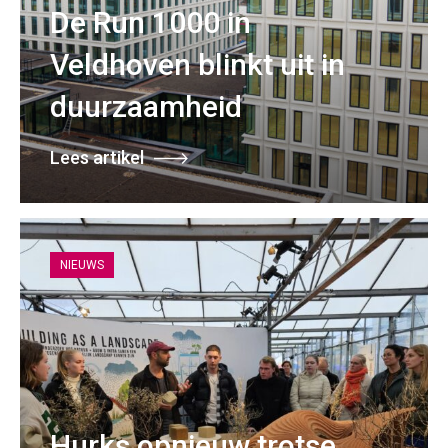
De Run 1000 in
Veldhoven blinkt uit in
duurzaamheid
Lees artikel
NIEUWS
Hurks opnieuw trotse