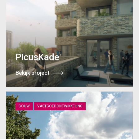
PicusKade
Bekijk project
BOUW
VASTGOEDONTWIKKELING