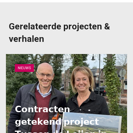
Gerelateerde projecten &
verhalen
NIEUWS
𝗖𝗼𝗻𝘁𝗿𝗮𝗰𝘁𝗲𝗻
𝗴𝗲𝘁𝗲𝗸𝗲𝗻𝗱 𝗽𝗿𝗼𝗷𝗲𝗰𝘁