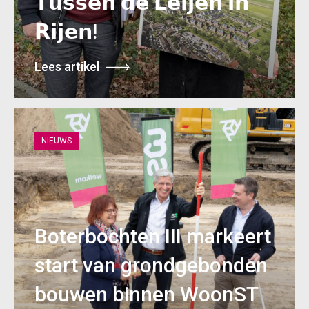
𝗧𝘂𝘀𝘀𝗲𝗻 𝗱𝗲 𝗟𝗲𝗶𝗷𝗲𝗻 𝗶𝗻
𝗥𝗶𝗷𝗲𝗻!
Lees artikel
NIEUWS
Boterbochten III markeert
start van grondgebonden
bouwen binnen WoonST