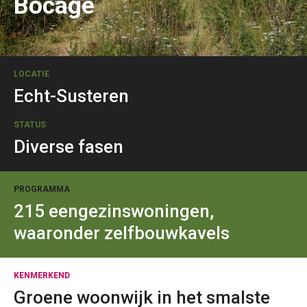
Bocage
LOCATIE
Echt-Susteren
STATUS
Diverse fasen
PROGRAMMA
215 eengezinswoningen,
waaronder zelfbouwkavels
KENMERKEND
Groene woonwijk in het smalste