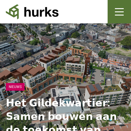
NIEUWS
𝗛𝗲𝘁 𝗚𝗶𝗹𝗱𝗲𝗸𝘄𝗮𝗿𝘁𝗶𝗲𝗿:
𝗦𝗮𝗺𝗲𝗻 𝗯𝗼𝘂𝘄𝗲𝗻 𝗮𝗮𝗻
𝗱𝗲 𝘁𝗼𝗲𝗸𝗼𝗺𝘀𝘁 𝘃𝗮𝗻