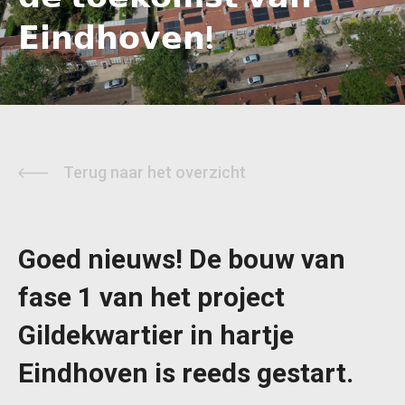
𝗘𝗶𝗻𝗱𝗵𝗼𝘃𝗲𝗻!
Terug naar het overzicht
Goed nieuws! De bouw van
fase 1 van het project
Gildekwartier in hartje
Eindhoven is reeds gestart.