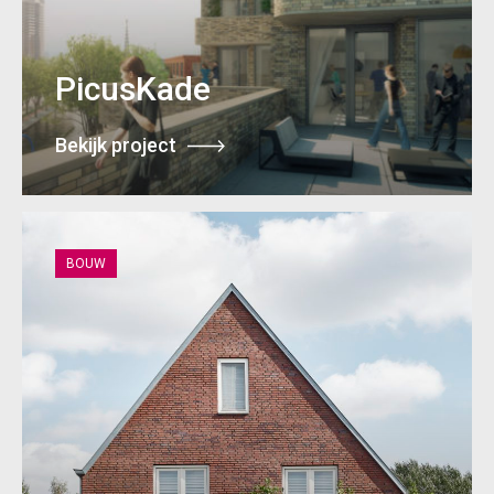
PicusKade
Bekijk project
BOUW