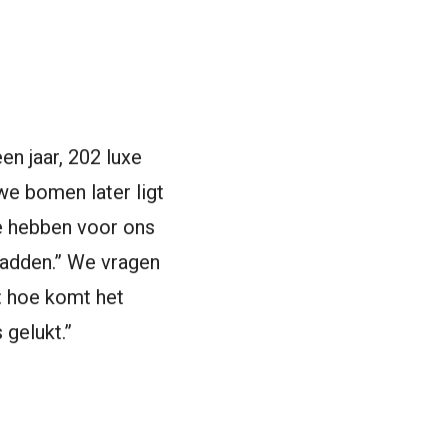
en jaar, 202 luxe
e bomen later ligt
We hebben voor ons
hadden.” We vragen
n: hoe komt het
 gelukt.”