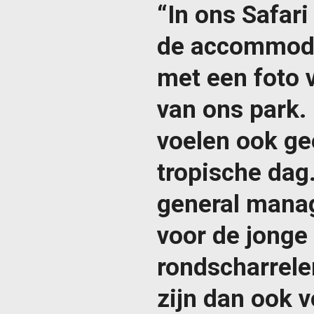
“In ons Safari
de accommodat
met een foto 
van ons park. 
voelen ook gee
tropische dag
general manag
voor de jonge 
rondscharrelen
zijn dan ook 