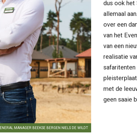
dus ook het 
allemaal aan
over een dan
van het Eve
van een nieu
realisatie v
safaritente
pleisterplaa
met de leeuw
geen saaie b
ENERAL MANAGER BEEKSE BERGEN NIELS DE WILDT