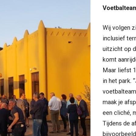
Voetbaltea
Wij volgen z
inclusief te
uitzicht op 
komt aanrijd
Maar liefst 
in het park.
voetbalteam.
maak je afsp
een cliché, 
Tijdens de 
bijvoorbeel