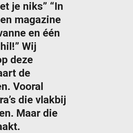
t je niks” “In
een magazine
vanne en één
hil!” Wij
op deze
aart de
n. Vooral
a’s die vlakbij
ren. Maar die
aakt.