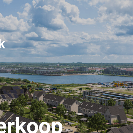
k
verkoop