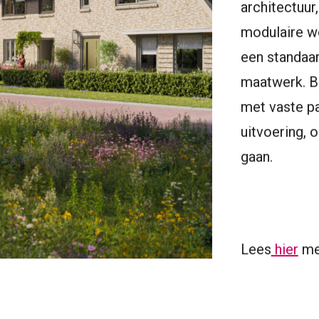
architectuur
modulaire w
een standaar
maatwerk. B
met vaste p
uitvoering, 
gaan.
Lees
hier
me