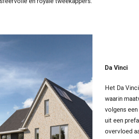
sfeervolle en royale tweekappers.
Da Vinci
Het Da Vinc
waarin maa
volgens een 
uit een pre
overvloed aa