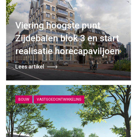
Viering hoogste punt
Zijdebalen blok 3 en start
realisatie horecapaviljoen
Lees artikel
BOUW
VASTGOEDONTWIKKELING