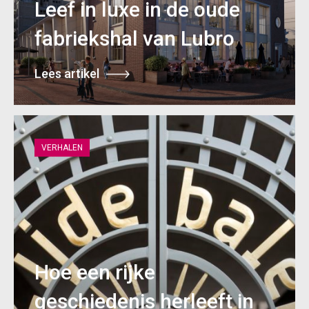
Leef in luxe in de oude
fabriekshal van Lubro
Lees artikel
VERHALEN
Hoe een rijke
geschiedenis herleeft in