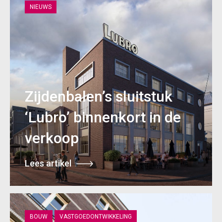
NIEUWS
Zijdenbalen’s sluitstuk
‘Lubro’ binnenkort in de
verkoop
Lees artikel
BOUW
VASTGOEDONTWIKKELING