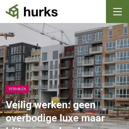
VERHALEN
Veilig werken: geen
overbodige luxe maar